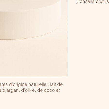
Conseils d'utili
Matin et soir, humidi
bout des doigts sur 
du savon se transfo
Rincer abondamment
l’application. Une fo
agir 5 minutes avant 
ts d’origine naturelle : lait de
 d’argan, d’olive, de coco et