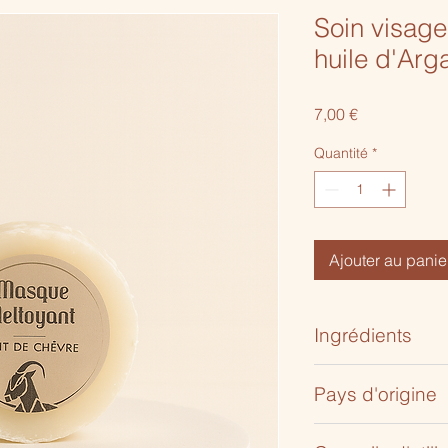
Soin visage
huile d'Arg
Prix
7,00 €
Quantité
*
Ajouter au panie
Ingrédients
sodium olivate, sodi
Pays d'origine
aqua, parkii butter, 
lacte, eucalyptus glo
France
chloride.