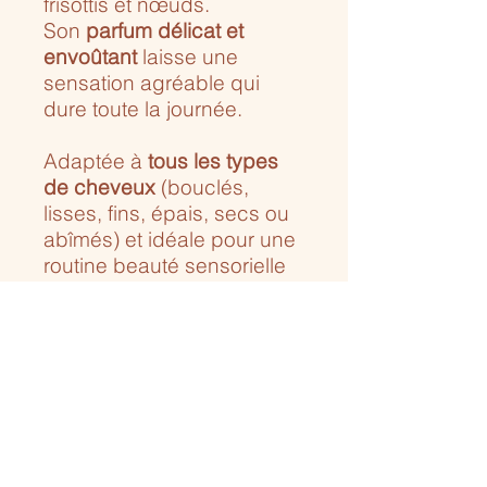
frisottis et nœuds.
Son
parfum délicat et
envoûtant
laisse une
sensation agréable qui
dure toute la journée.
Adaptée à
tous les types
de cheveux
(bouclés,
lisses, fins, épais, secs ou
abîmés) et idéale pour une
routine beauté sensorielle
et efficace.
Pays d'origine
France
Ingrédients
BUTYROSPERMUM PARKII BUTTER,