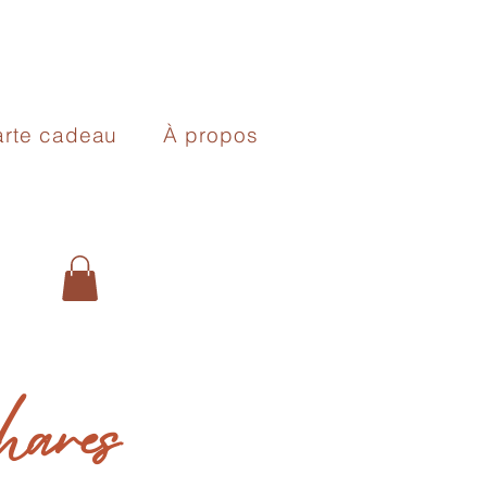
rte cadeau
À propos
n
hares